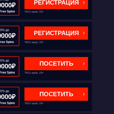
РЕГИСТРАЦИЯ
0000₽
Free Spins
T&Cs apply, 18+
50% до
РЕГИСТРАЦИЯ
0000₽
Free Spins
T&Cs apply, 18+
00% до
ПОСЕТИТЬ
0000₽
Free Spins
T&Cs apply, 18+
50% до
ПОСЕТИТЬ
0000₽
Free Spins
T&Cs apply, 18+