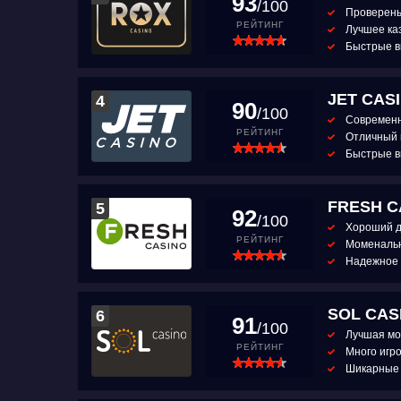
93
/100
Проверены
РЕЙТИНГ
Лучшее ка
Быстрые в
JET CAS
4
90
/100
Современн
РЕЙТИНГ
Отличный 
Быстрые в
FRESH C
5
92
/100
Хороший д
РЕЙТИНГ
Моменаль
Надежное 
SOL CAS
6
91
/100
Лучшая мо
РЕЙТИНГ
Много игр
Шикарные 