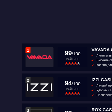
VAVADA 
1
99
/100
Лимиты вып
РЕЙТИНГ
Высокие ст
Казино дл
IZZI CAS
2
94
/100
Лучший пр
РЕЙТИНГ
Удобный с
Проверено
ROX CAS
3