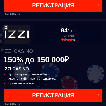
РЕГИСТРАЦИЯ
T&Cs apply, 18+
2
94
/100
РЕЙТИНГ
IZZI CASINO
150% до 150 000₽
IZZI CASINO
Лучший приветственный бонус
Удобный сайт и быстра поддержка
Провереное казино
РЕГИСТРАЦИЯ
T&Cs apply, 18+