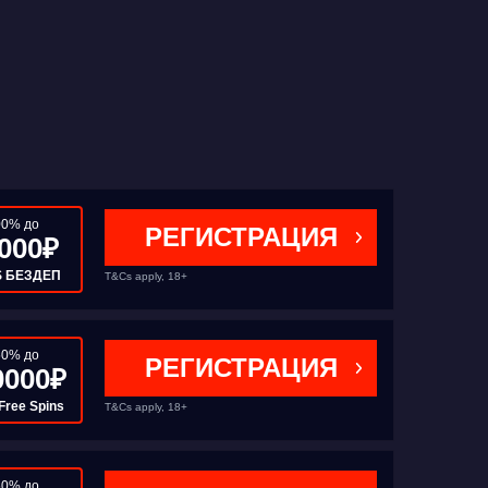
00% до
РЕГИСТРАЦИЯ
000₽
S БЕЗДЕП
T&Cs apply, 18+
50% до
РЕГИСТРАЦИЯ
0000₽
Free Spins
T&Cs apply, 18+
50% до